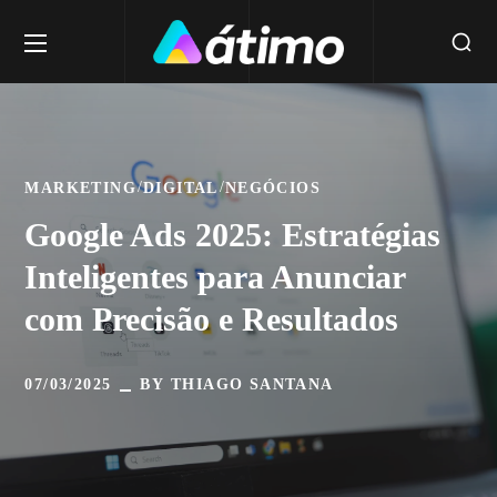
MARKETING
DIGITAL
NEGÓCIOS
Google Ads 2025: Estratégias
Inteligentes para Anunciar
com Precisão e Resultados
07/03/2025
BY
THIAGO SANTANA