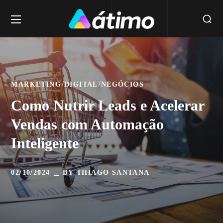
MARKETING
DIGITAL
NEGÓCIOS
Como Nutrir Leads e Acelerar
Vendas com Automação
Inteligente
02/10/2024
BY
THIAGO SANTANA